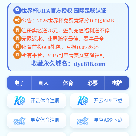
新闻中心
设
设
设
党
设
一 公司新闻
07-15
踔
设计院召开上半年经济活动分析会