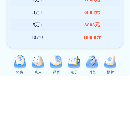
优秀勘察设计企业
人才是企业发展的