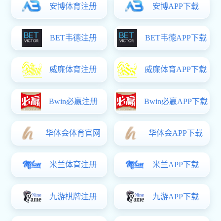
一 公司新闻
07-15
设计院召开上半年经济活动分析会
资质荣誉