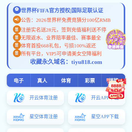
日前，设计院副院长杨
任公司就该公司冶炼工艺升级搬迁
流。此行，双方
2019-06-26
艘绷豆ひ丈栋崆ǜ脑煜钅恳黄谙钅拷
计进度问
5月30日，设计院设计的
有色安庆铜矿铁硫资源综合回收提
案设计”在安庆铜矿顺利通过业主单
2019-06-04
心、监理单位三方验收
实现实际生产指标优于设计产品指