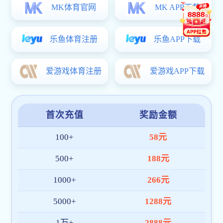
体系认证
优秀乐鱼