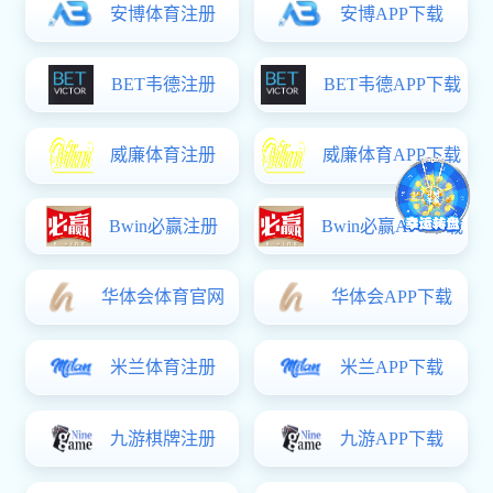
质量、环境、职业健康安全管理