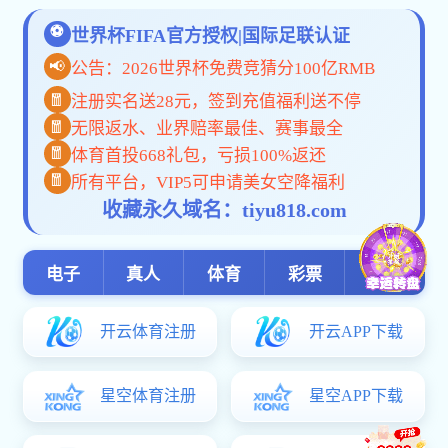
统一社会信用代码：
91340700737301422B
企业名称：
铜陵有色
设计研究院有限责任公司
法定代表人
：
左永伟
类型
：
其他
有限责任公司
成立日期
：
2002
年
01月
31
日
注册资本
：
1177.3
万人民币
登记机关
：铜陵市市场监督管理局
登记状态
：存续（在营、开业、
住所：
安徽省铜陵市
杨家山街道杨家山村
经营范围：
乐鱼世界杯（中国）设计及总承包
评价咨询，地质灾害治理，土壤修复乐
备、冶金加工设备、机电自动化设备
产能力核定，节能减排咨询服务，环境
务
(国家限定企业经营或禁止进出口的技术除外)。