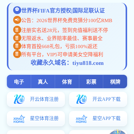
根据集团公司年度结对帮扶走访工作要求
流，悉心聆听帮扶对象的生活近况