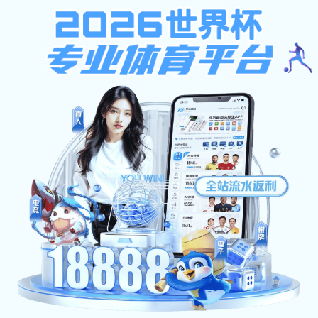
乐鱼(leyu)体育在线官网-乐鱼世
界杯（中国）
网站首页
单位概况
新闻中心
首页
>
信息公开
>
铜陵有色设计院
>
社会责任履行
乐鱼(leyu)体
时间：