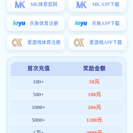
上一篇：党建引领促发展 凝心聚力谱新篇—设计
下一篇：设计院召开二届二次董事会会议
单位概况
新闻中心
资质荣誉
典型乐鱼世界杯（中
信息公开