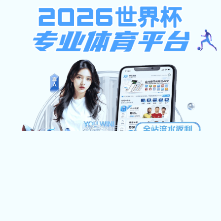
乐鱼(leyu)体育在线官网-乐鱼世
界杯（中国）
网站首页
单位概况
新闻中心
公司新闻
通知公告