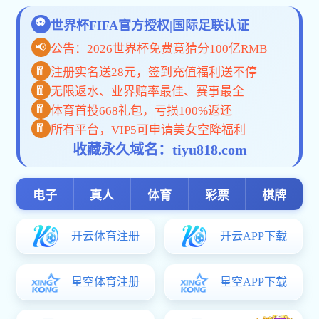
设计院开展
发布时间：
2026-06-
为展现集团公司档案事业发展的良好环境和
为主题开展“国际档案日”系列宣传活动。
活动通过悬挂档案标语、档案知识
调研、征求档案意见、走
桥梁，全面提升档案工作服务企业的
利用档案、保护档案的良好氛围
下一步，将持续深化服务效能
制，加快推进档案工作规范化、数
供坚实的技术支撑。（综合管理部）