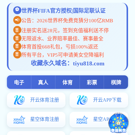
“运动，让
发布时间：
2022-06