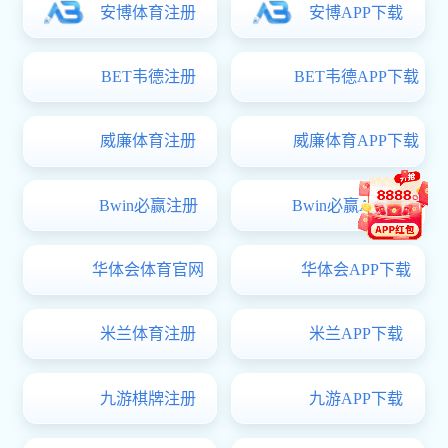
“运动，让
上一篇：元旦健步走
下一篇：重温入党誓词