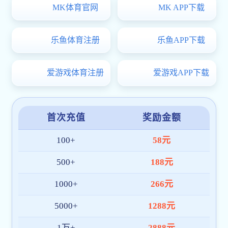
单位概况
新闻中心
资质荣誉
典型乐鱼世界杯（中
信息公开
电话：
0562-5861016 / 5860650