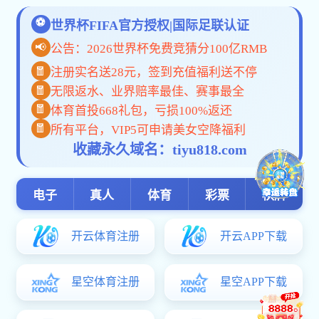
集团
信息公开
乐鱼(le
铜陵有色设计院
- 企业信息
- 经济信息
- “三重一大”事项
- 社会责任履行
- 企业党建
- 信息公开制度